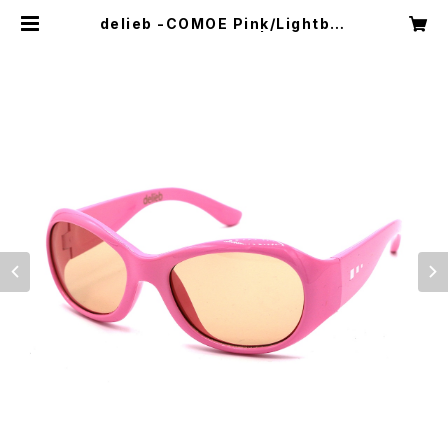
delieb -COMOE Pink/Lightbro
wn- BABYsize | delieb