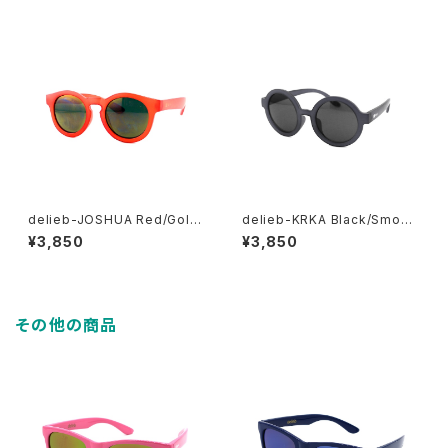
delieb-JOSHUA Red/Gold
delieb-KRKA Black/Smoke
mirror- BABYsize
- KIDSsize
¥3,850
¥3,850
その他の商品