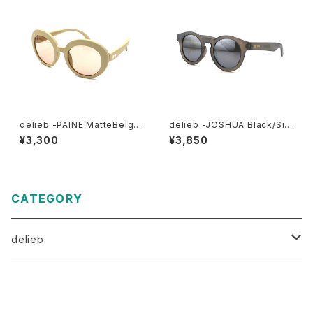
delieb -PAINE MatteBeige/
delieb -JOSHUA Black/Silv
LightBrown- KIDSsize
ermirror- BABYsize
¥3,300
¥3,850
CATEGORY
delieb
ULURU（目安3歳～）
商品一覧に戻る