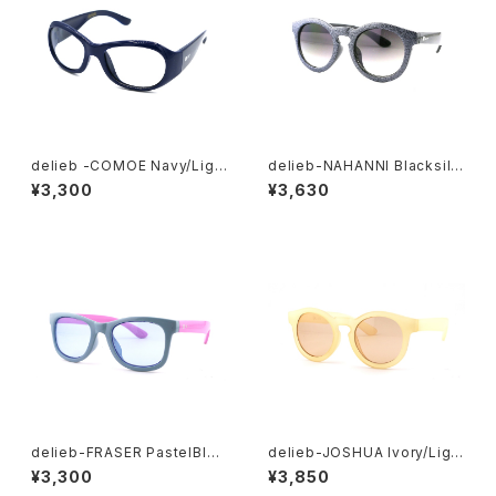
delieb -COMOE Navy/Ligh
delieb-NAHANNI Blacksilv
tsmoke- BABYsize
erGlitter/Smokehalf- BAB
¥3,300
¥3,630
Ysize
delieb-FRASER PastelBlue
delieb-JOSHUA Ivory/Ligh
Pink/Lightsmoke- KIDSsi
tBrown- BABYsize
¥3,300
¥3,850
ze