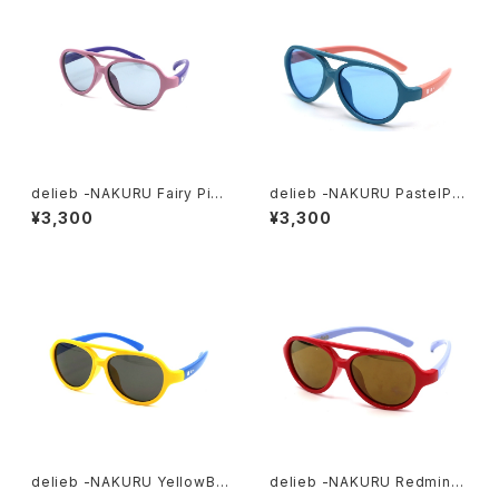
delieb -NAKURU Fairy Pink
delieb -NAKURU PastelPin
Pastelpurple/Lightgray-
kBlue/LightBlue - BABYsi
¥3,300
¥3,300
BABYsize
ze
delieb -NAKURU YellowBlu
delieb -NAKURU Redmint/
e/Smoke- BABYsize
Goldmirror- BABYsize