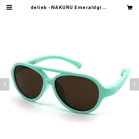
delieb -NAKURU Emeraldgree
n/Brown- BABYsize | delieb