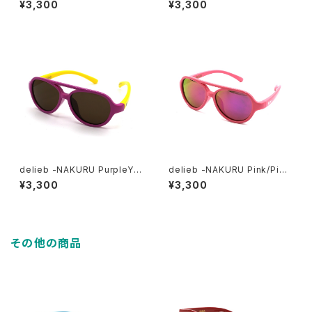
¥3,300
¥3,300
delieb -NAKURU PurpleYel
delieb -NAKURU Pink/Pink
low/Brown- BABYsize
mirror- BABYsize
¥3,300
¥3,300
その他の商品