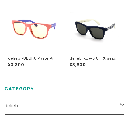
delieb -ULURU PastelPink
delieb -江戸シリーズ seigai
Purple/LightBrown- KIDS
ha ULURU Navy/Smoke-
¥3,300
¥3,630
size
KIDSsize
CATEGORY
delieb
ULURU（目安3歳～）