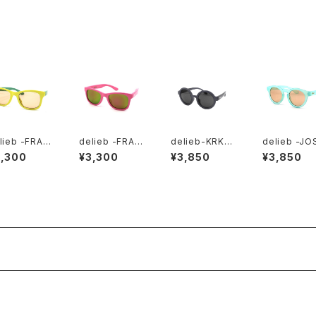
- BABYsiz
ABYsize
ABYsize
ABYsize
lieb -FRAS
delieb -FRAS
delieb-KRKA
delieb -JO
 PastelYell
ER Pink/Pinkm
Black/Smoke
UA Emerald
3,300
¥3,300
¥3,850
¥3,850
Green/Ligh
irror- KIDSsi
- KIDSsize
een/LightB
rown- KID
ze
wn- BABYs
ize
e