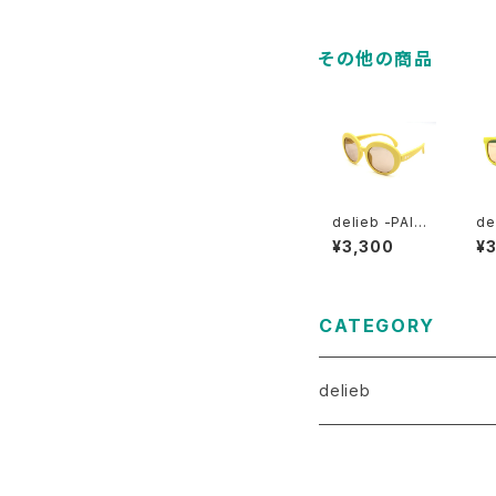
Lightgray- B
e 
ABYsize
e
その他の商品
delieb -PAINE
de
MatteYellow/L
ER
¥3,300
¥
ightBrown-
ow
KIDSsize
tB
Ss
CATEGORY
delieb
ULURU（目安3歳～）