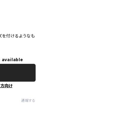
ズを付けるようなも
 available
の方向け
通報する