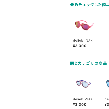
最近チェックした商
delieb -NAKU
RU Pink/Pink
¥3,300
mirror- BABY
size
同じカテゴリの商品
delieb -NAKU
de
RU Fairy Pink
RU
¥3,300
¥
Pastelpurple/
Bl