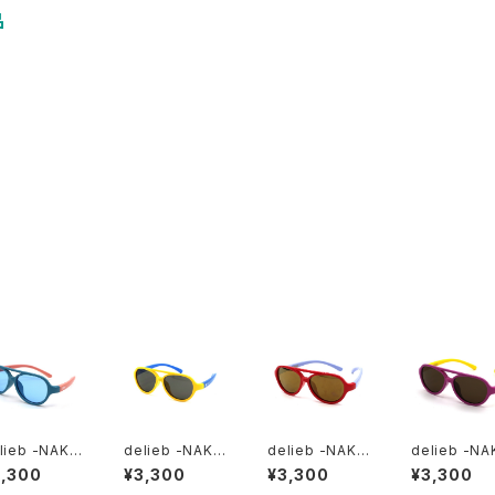
品
lieb -NAKU
delieb -NAKU
delieb -NAKU
delieb -NA
 PastelPink
RU YellowBlu
RU Redmint/G
RU PurpleYe
3,300
¥3,300
¥3,300
¥3,300
ue/LightBlu
e/Smoke- B
oldmirror- B
ow/Brown