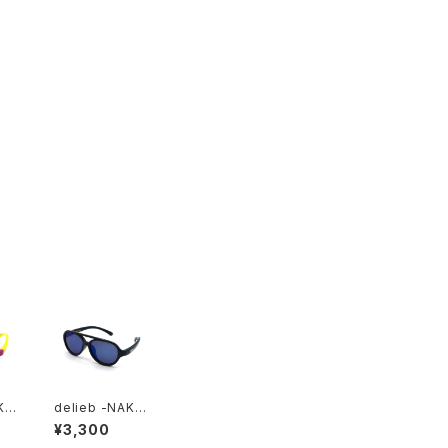
KU
delieb -NAKU
ll
RU Navy/Blue
¥3,300
- B
mirror- BABY