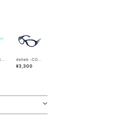
size
SH
delieb -COM
Gr
OE Navy/Light
¥3,300
ro
smoke- BAB
iz
Ysize