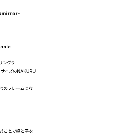
nkmirror-
lable
サングラ
ーサイズのNAKURU
ありのフレームにな
ery)ことで親と子を