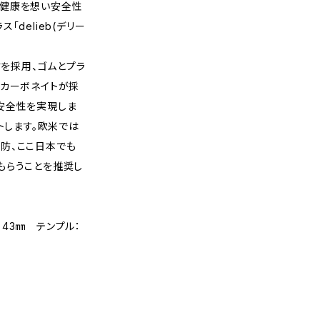
目の健康を想い安全性
delieb(デリー
材を採用、ゴムとプラ
リカーボネイトが採
安全性を実現しま
トします。欧米では
防、ここ日本でも
もらうことを推奨し
ズ：43㎜ テンプル：