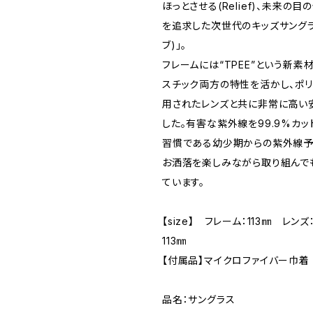
ほっとさせる(Relief)、未来の
を追求した次世代のキッズサングラス「
ブ)」。
フレームには“TPEE”という新素
スチック両方の特性を活かし、ポ
用されたレンズと共に非常に高い
した。有害な紫外線を99.9%カッ
習慣である幼少期からの紫外線予
お洒落を楽しみながら取り組んで
ています。
【size】 フレーム：113㎜ レン
113㎜
【付属品】マイクロファイバー巾着
品名：サングラス