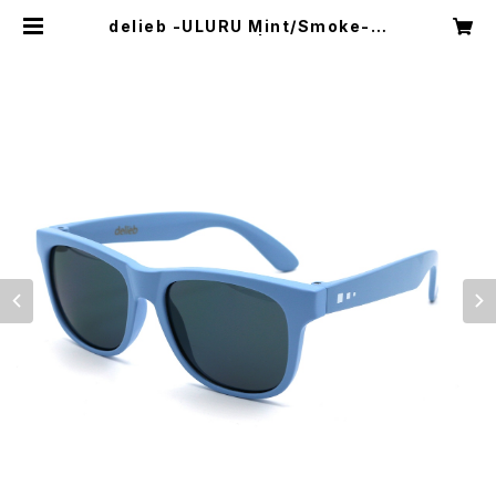
delieb -ULURU Mint/Smoke-
KIDSsize | delieb