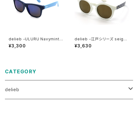
delieb -ULURU Navymint/
delieb -江戸シリーズ seigai
Bluemirror- KIDSsize
ha NAHANNI White/Goldmi
¥3,300
¥3,630
rror- KIDSsize
CATEGORY
delieb
ULURU（目安3歳～）
商品一覧に戻る
FRASER（目安3歳～）