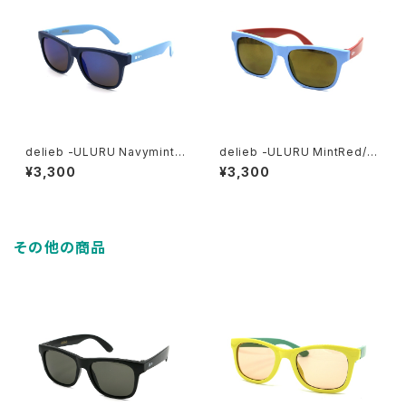
delieb -ULURU Navymint/
delieb -ULURU MintRed/G
Bluemirror- KIDSsize
oldmirror- KIDSsize
¥3,300
¥3,300
その他の商品