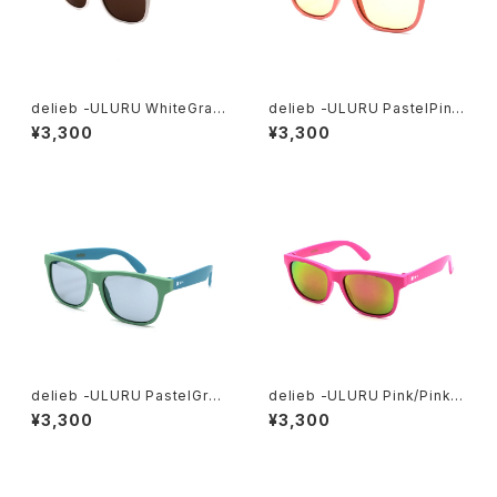
delieb -ULURU WhiteGray/
delieb -ULURU PastelPink
Brown- KIDSsize
Purple/LightBrown- KIDS
¥3,300
¥3,300
size
delieb -ULURU PastelGree
delieb -ULURU Pink/Pinkm
nMint/LightBlue- KIDSsiz
irror- KIDSsize
¥3,300
¥3,300
e