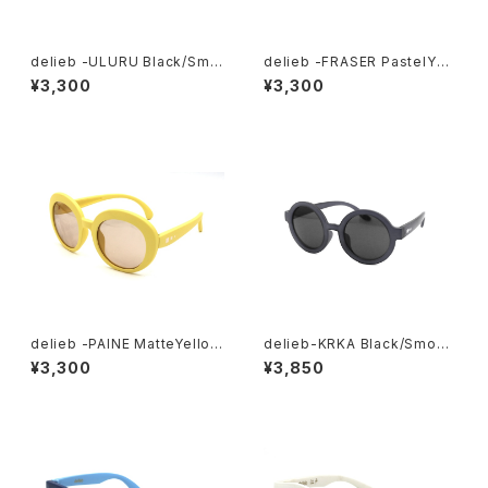
delieb -ULURU Black/Smo
delieb -FRASER PastelYell
ke- KIDSsize
owGreen/LightBrown- KI
¥3,300
¥3,300
DSsize
delieb -PAINE MatteYello
delieb-KRKA Black/Smoke
w/LightBrown- KIDSsize
- KIDSsize
¥3,300
¥3,850