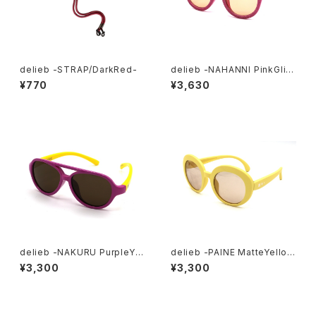
delieb -STRAP/DarkRed-
delieb -NAHANNI PinkGlitt
er/LightBrown- KIDSsize
¥770
¥3,630
delieb -NAKURU PurpleYel
delieb -PAINE MatteYello
low/Brown- BABYsize
w/LightBrown- KIDSsize
¥3,300
¥3,300