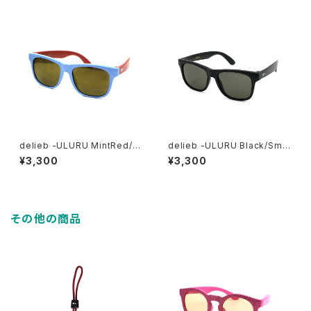
delieb -ULURU MintRed/G
delieb -ULURU Black/Smo
oldmirror- KIDSsize
ke- KIDSsize
¥3,300
¥3,300
その他の商品