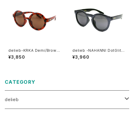
delieb-KRKA Demi/Brown
delieb -NAHANNI DotGlitte
- KIDSsize
r/Smoke- KIDSsize
¥3,850
¥3,960
CATEGORY
delieb
ULURU（目安3歳～）
商品一覧に戻る