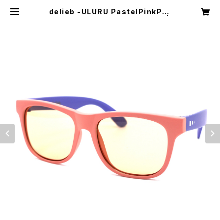
delieb -ULURU PastelPinkPur
ple/LightBrown- KIDSsize |
delieb