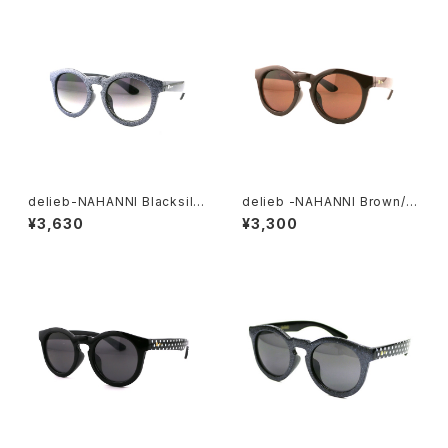
delieb-NAHANNI Blacksilv
delieb -NAHANNI Brown/Br
erGlitter/Smokehalf- BAB
own- KIDSsize
¥3,630
¥3,300
Ysize