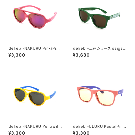
delieb -NAKURU Pink/Pink
delieb -江戸シリーズ saigaih
mirror- BABYsize
a FRASER Green/Brown-
¥3,300
¥3,630
KIDSsize
delieb -NAKURU YellowBlu
delieb -ULURU PastelPink
e/Smoke- BABYsize
Purple/LightBrown- KIDS
¥3,300
¥3,300