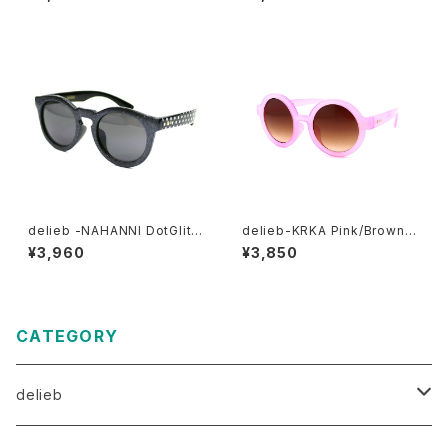
size
delieb -NAHANNI DotGlitte
delieb-KRKA Pink/Brownh
r/Smoke- KIDSsize
alf- KIDSsize
¥3,960
¥3,850
CATEGORY
delieb