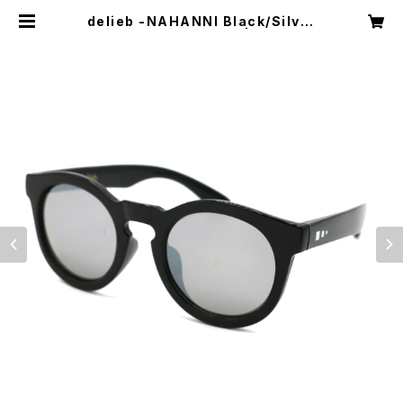
delieb -NAHANNI Black/Silver
mirror- KIDSsize | delieb