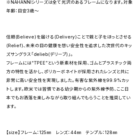
※NAHANNIシリーズは全て光沢のあるフレームになります。対象
年齢：目安3歳～
信頼(Believe)を届ける(Delivery)ことで親と子をほっとさせる
(Relief)、未来の目の健康を想い安全性を追求した次世代のキッ
ズサングラス「delieb(デリーブ)」。
フレームには“TPEE”という新素材を採用、ゴムとプラスチック両
方の特性を活かし、ポリカーボネイトが採用されたレンズと共に
非常に高い安全性を実現しました。有害な紫外線を99.9%カッ
トします。欧米では習慣である幼少期からの紫外線予防、ここ日
本でもお洒落を楽しみながら取り組んでもらうことを推奨してい
ます。
【size】フレーム：125㎜ レンズ：44㎜ テンプル：128㎜