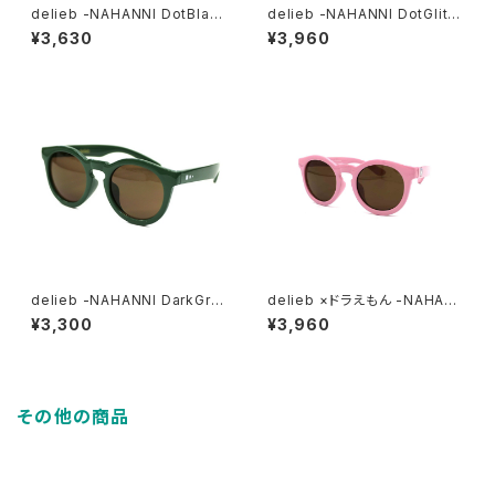
delieb -NAHANNI DotBlac
delieb -NAHANNI DotGlitte
k/Smoke- KIDSsize
r/Smoke- KIDSsize
¥3,630
¥3,960
delieb -NAHANNI DarkGre
delieb ×ドラえもん -NAHAN
en/Brown- KIDSsize
NI MilkyPink/Brown-
¥3,300
¥3,960
その他の商品