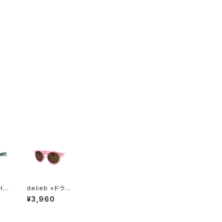
HA
delieb ×ドラえ
ee
もん -NAHANN
¥3,960
KI
I MilkyPink/Br
own-