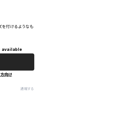
ズを付けるようなも
 available
の方向け
通報する