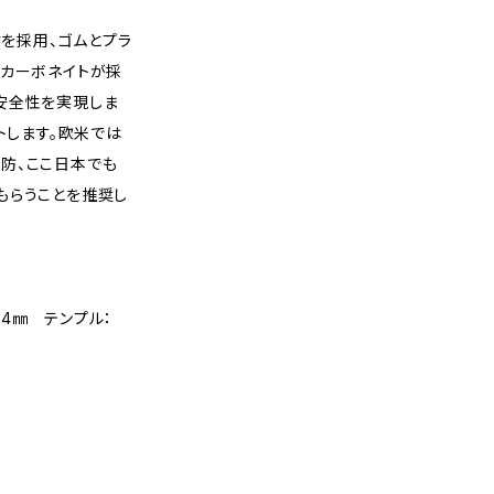
材を採用、ゴムとプラ
リカーボネイトが採
安全性を実現しま
トします。欧米では
防、ここ日本でも
もらうことを推奨し
：44㎜ テンプル：