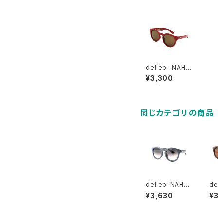
delieb -NAHA
NNI Red/Brow
¥3,300
n- KIDSsize
同じカテゴリの商品
delieb-NAHA
de
NNI Blacksilv
NN
¥3,630
¥
erGlitter/Smo
ow
kehalf- BAB
ze
Ysize