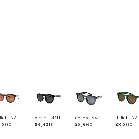
lieb -NAHA
delieb -NAHA
delieb -NAHA
delieb -NA
I Brown/Br
NNI DotBlack/
NNI DotGlitte
NNI DarkGr
3,300
¥3,630
¥3,960
¥3,300
n- KIDSsi
Smoke- KID
r/Smoke- KI
n/Brown- 
Ssize
DSsize
DSsize