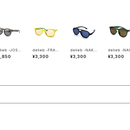
lieb -JOSH
delieb -FRAS
delieb -NAKU
delieb -NA
 Black/Silv
ER PastelYell
RU Navy/Blue
NNI DarkGr
3,850
¥3,300
¥3,300
¥3,300
mirror- BA
owGreen/Ligh
mirror- BABY
n/Brown- 
size
tBrown- KID
size
DSsize
Ssize
商品一覧に戻る