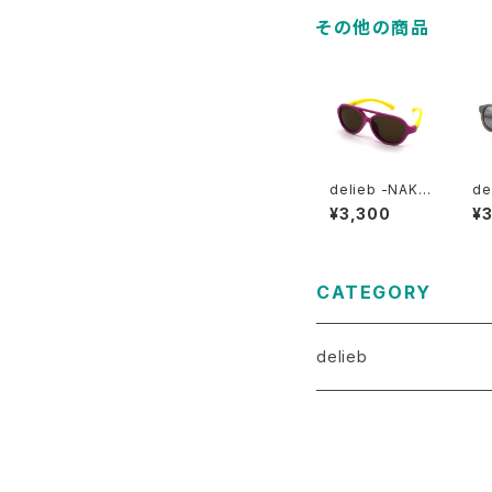
その他の商品
delieb -NAKU
de
RU PurpleYell
UA
¥3,300
¥
ow/Brown- B
er
ABYsize
BY
CATEGORY
delieb
ULURU（目安3歳～）
FRASER（目安3歳～）