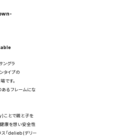
Brown-
lable
サングラ
ストンタイプの
登場です。
沢のあるフレームにな
ery)ことで親と子を
目の健康を想い安全性
delieb(デリー