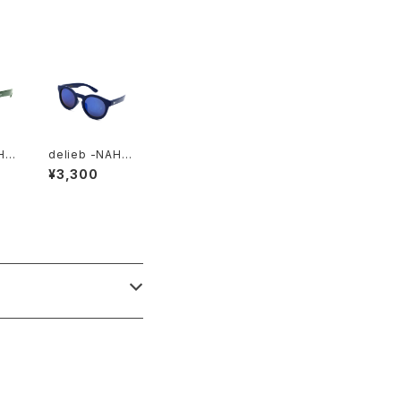
HA
delieb -NAHA
ee
NNI Navy/Blue
¥3,300
KI
mirror- KIDS
size