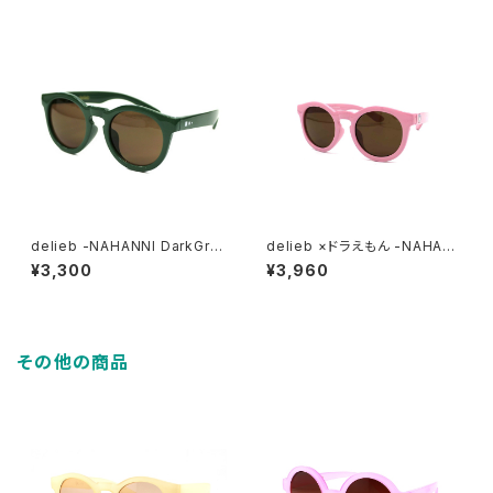
delieb -NAHANNI DarkGre
delieb ×ドラえもん -NAHAN
en/Brown- KIDSsize
NI MilkyPink/Brown-
¥3,300
¥3,960
その他の商品