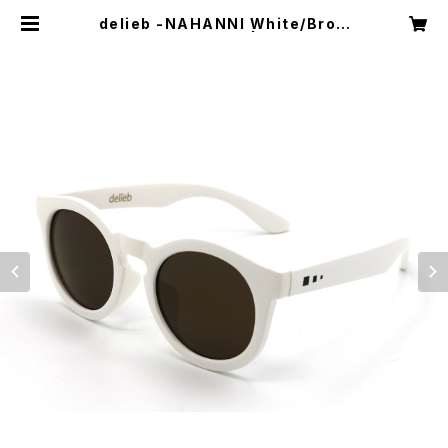
delieb -NAHANNI White/Brow
n- KIDSsize | delieb