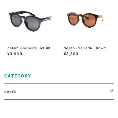
delieb -NAHANNI DotGlitte
delieb -NAHANNI Brown/Br
r/Smoke- KIDSsize
own- KIDSsize
¥3,960
¥3,300
CATEGORY
delieb
ULURU（目安3歳～）
商品一覧に戻る