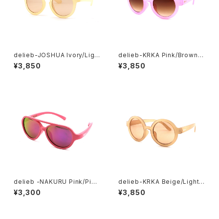
delieb-JOSHUA Ivory/Ligh
delieb-KRKA Pink/Brownh
tBrown- BABYsize
alf- KIDSsize
¥3,850
¥3,850
delieb -NAKURU Pink/Pink
delieb-KRKA Beige/LightB
mirror- BABYsize
rown- KIDSsize
¥3,300
¥3,850