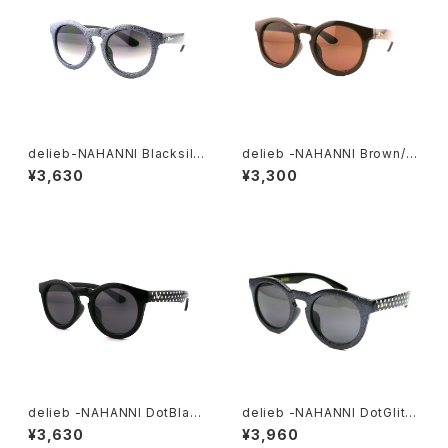
delieb-NAHANNI Blacksilv
delieb -NAHANNI Brown/Br
erGlitter/Smokehalf- BAB
own- KIDSsize
¥3,630
¥3,300
Ysize
delieb -NAHANNI DotBlac
delieb -NAHANNI DotGlitte
k/Smoke- KIDSsize
r/Smoke- KIDSsize
¥3,630
¥3,960