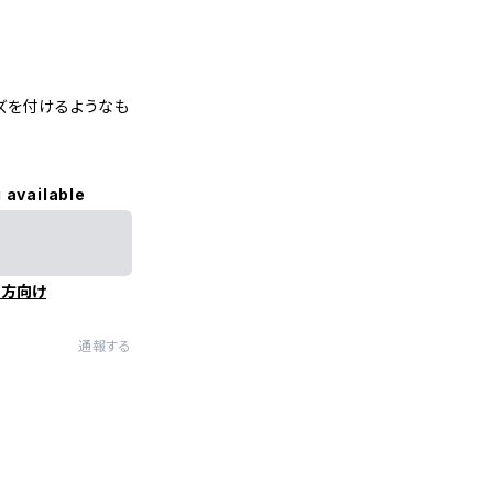
ズを付けるようなも
 available
の方向け
通報する