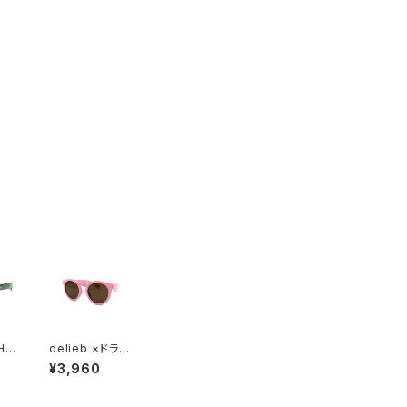
HA
delieb ×ドラえ
ee
もん -NAHANN
¥3,960
KI
I MilkyPink/Br
own-