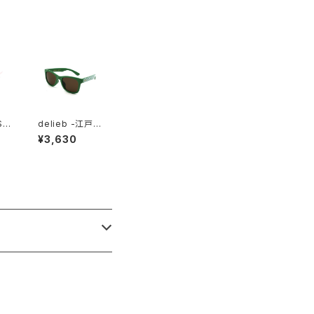
SH
delieb -江戸シ
y/
リーズ saigaih
¥3,630
AB
a FRASER Gre
en/Brown- K
IDSsize