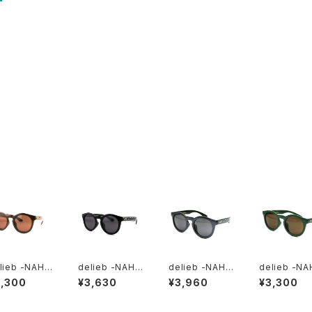
lieb -NAHA
delieb -NAHA
delieb -NAHA
delieb -NA
I Brown/Br
NNI DotBlack/
NNI DotGlitte
NNI DarkGr
3,300
¥3,630
¥3,960
¥3,300
n- KIDSsi
Smoke- KID
r/Smoke- KI
n/Brown- 
Ssize
DSsize
DSsize