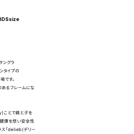
IDSsize
サングラ
ストンタイプの
登場です。
沢のあるフレームにな
ery)ことで親と子を
目の健康を想い安全性
delieb(デリー