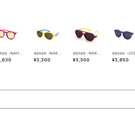
lieb -NAHA
delieb -NAKU
delieb -NAKU
delieb -JO
I PinkGlitte
RU YellowBlu
RU PurpleYell
UA BlueGra
3,630
¥3,300
¥3,300
¥3,850
LightBrown
e/Smoke- B
ow/Brown- B
Smoke- B
KIDSsize
ABYsize
ABYsize
Ysize
商品一覧に戻る