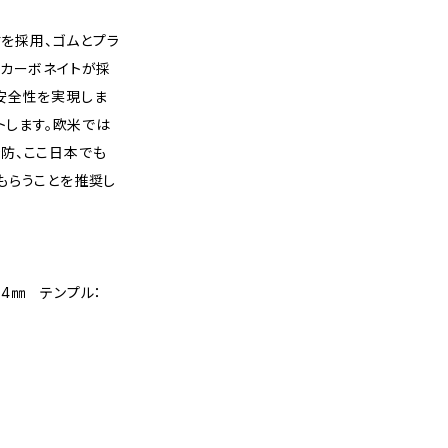
材を採用、ゴムとプラ
リカーボネイトが採
安全性を実現しま
トします。欧米では
防、ここ日本でも
もらうことを推奨し
：44㎜ テンプル：