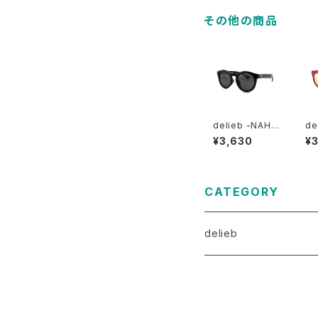
その他の商品
delieb -NAHA
de
NNI DotBlack/
NN
¥3,630
¥
Smoke- KID
r/
Ssize
- 
CATEGORY
delieb
ULURU（目安3歳～）