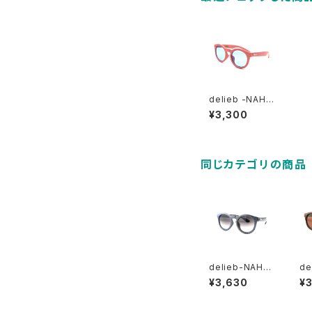
delieb -NAHA
NNI PastelPin
¥3,300
k/LightBlue
- KIDSsize
同じカテゴリの商品
delieb-NAHA
de
NNI Blacksilv
NN
¥3,630
¥
erGlitter/Smo
ow
kehalf- BAB
ze
Ysize