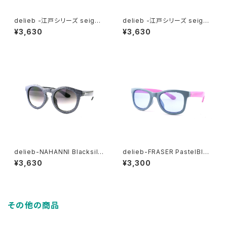
delieb -江戸シリーズ seigai
delieb -江戸シリーズ seigai
ha ULURU Navy/Smoke-
ha NAHANNI White/Goldmi
¥3,630
¥3,630
KIDSsize
rror- KIDSsize
delieb-NAHANNI Blacksilv
delieb-FRASER PastelBlue
erGlitter/Smokehalf- BAB
Pink/Lightsmoke- KIDSsi
¥3,630
¥3,300
Ysize
ze
その他の商品