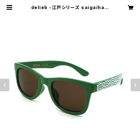
delieb -江戸シリーズ saigaiha F
RASER Green/Brown- KIDSsi
ze | delieb