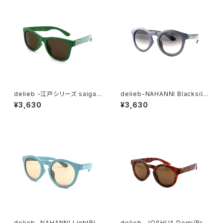
delieb -江戸シリーズ saigaih
delieb-NAHANNI Blacksilv
a FRASER Green/Brown-
erGlitter/Smokehalf- BAB
¥3,630
¥3,630
KIDSsize
Ysize
delieb -NAHANNI LightBlu
delieb -JOSHUA Demi/Bro