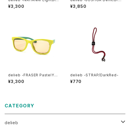
e/LightBrown- KIDSsize
wn- BABYsize
¥3,300
¥3,850
delieb -FRASER PastelYell
delieb -STRAP/DarkRed-
owGreen/LightBrown- KI
¥3,300
¥770
DSsize
CATEGORY
delieb