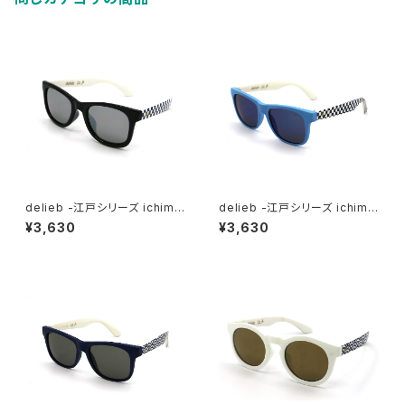
delieb -江戸シリーズ ichimat
delieb -江戸シリーズ ichimat
su FRASER Black/Silvermirr
su ULURU Mint/Bluemirror
¥3,630
¥3,630
or- KIDSsize
- KIDSsize