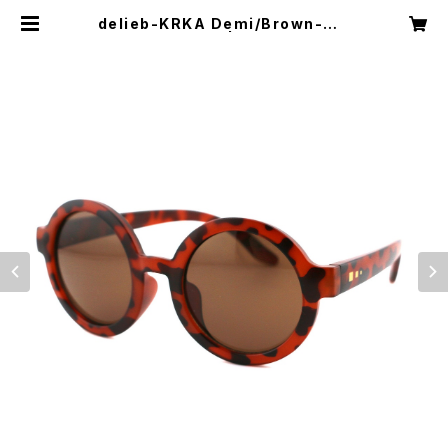
delieb-KRKA Demi/Brown- K
IDSsize | delieb