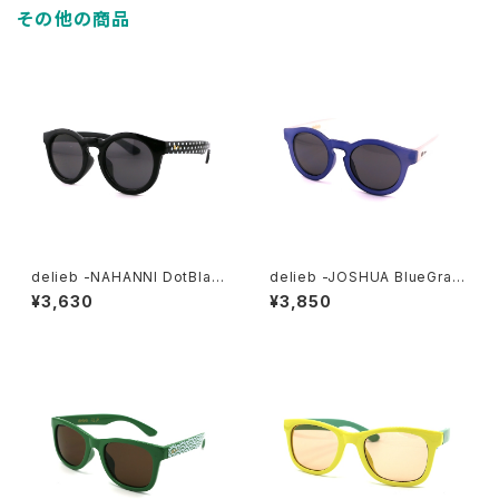
その他の商品
delieb -NAHANNI DotBlac
delieb -JOSHUA BlueGray/
k/Smoke- KIDSsize
Smoke- BABYsize
¥3,630
¥3,850