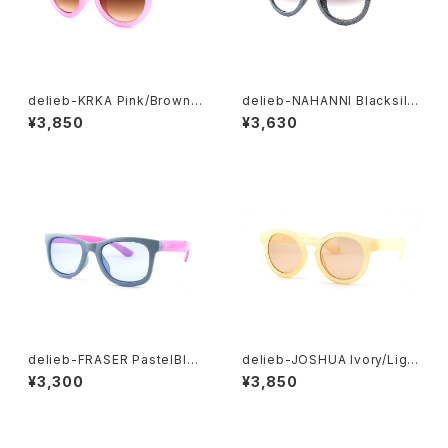
delieb-KRKA Pink/Brownh
delieb-NAHANNI Blacksilv
alf- KIDSsize
erGlitter/Smokehalf- BAB
¥3,850
¥3,630
Ysize
delieb-FRASER PastelBlue
delieb-JOSHUA Ivory/Ligh
Pink/Lightsmoke- KIDSsi
tBrown- BABYsize
¥3,300
¥3,850
ze