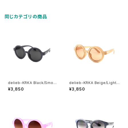
同じカテゴリの商品
delieb-KRKA Black/Smoke
delieb-KRKA Beige/LightB
- KIDSsize
rown- KIDSsize
¥3,850
¥3,850