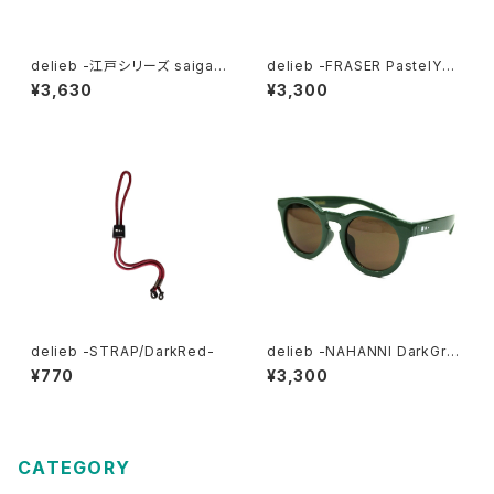
delieb -江戸シリーズ saigaih
delieb -FRASER PastelYell
a FRASER Green/Brown-
owGreen/LightBrown- KI
¥3,630
¥3,300
KIDSsize
DSsize
delieb -STRAP/DarkRed-
delieb -NAHANNI DarkGre
en/Brown- KIDSsize
¥770
¥3,300
CATEGORY